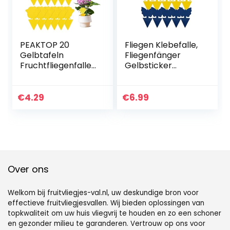
Klebefalle
PEAKTOP 20
Fliegen Klebefalle,
Gelbtafeln
Fliegenfänger
Fruchtfliegenfalle,
Gelbsticker
Gelbsticker
Gelbfalle
Trauermücken
Fruchtfliegenfalle
Bekämpfen,
für
€
4.29
€
6.99
Klebrige
Zimmerpflanzen
Insektenfallen
Topfpflanze
Fliegenfallen,
Gegen Insekten
Fliegenfalle
Fruchtfliegen
Steckbare für
Trauermücken
Zimmerpflanzen
Blattläuse und
Schädlingsbekäm
Weiße Fliegen (20
Over ons
pfung, Garten
Stück)
Pflanzen
Welkom bij fruitvliegjes-val.nl, uw deskundige bron voor
effectieve fruitvliegjesvallen. Wij bieden oplossingen van
topkwaliteit om uw huis vliegvrij te houden en zo een schoner
en gezonder milieu te garanderen. Vertrouw op ons voor