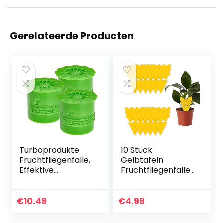
Gerelateerde Producten
Turboprodukte
10 Stück
Fruchtfliegenfalle,
Gelbtafeln
Effektive
Fruchtfliegenfalle,
Obstfliegenfalle
Steckbare
ohne Gift –
Fliegenfalle
wiederverwendbar
Insektenfänger für
€
10.49
€
4.99
und unauffällig
Garten,Topfpflanz
(3er Set)
e Innenraum Und