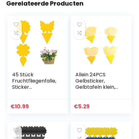
Gerelateerde Producten
45 Stück
Allein 24PCS
Fruchtfliegenfalle,
Gelbsticker,
Sticker
Gelbtafeln klein,
Fliegenfänger,Stec
steckbare
kbare Fliegenfalle
Fliegenfalle,
Gelbtafeln,Gelbsti
Gemusterte
€
10.99
€
5.29
cker
Fliegenfalle gegen
Fliegenfänger,für
trauermücken
Pflanzen Auf dem
Blattläuse,
Balkon oder Im
Minierfliegen und
Garten Gegen
weiße Fliegen für