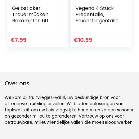
Gelbsticker
Vegena 4 Stück
Trauermücken
Fliegenfalle,
Bekämpfen 60
Fruchtfliegenfalle
Stück Gelbtafeln
Innenbereich mit
Gegen
Lockstoff,
Trauermücken mit
Fruchtfliegenfalle-
€
7.99
€
10.99
Löchern
Lebendfalle mit
Fliegenfalle
Gelbsticker,
Gelbtafeln mit 60
Ungiftige
Seil Gegen
Wiederverwendba
Trauermücken,Bla
re Obstfliegenfalle
ttläuse,Nematode
für Küche
n, weiße Fliegen
Wohnzimmer
Over ons
und Minierfliegen
Anlage
Welkom bij fruitvliegjes-val.nl, uw deskundige bron voor
effectieve fruitvliegjesvallen. Wij bieden oplossingen van
topkwaliteit om uw huis vliegvrij te houden en zo een schoner
en gezonder milieu te garanderen. Vertrouw op ons voor
betrouwbare, milieuvriendelijke vallen die moeiteloos werken