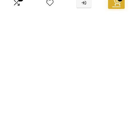
Vacature
Blogs
Privacybeleid
Adverteren
Contact
[sc name=”sitename”][/sc]
Postadres: Lakenvelder 3 5507KV Veldhoven Nederland
KVK: 88360687
E-mail:
info@bo5.nl
Openbaarmaking van partners