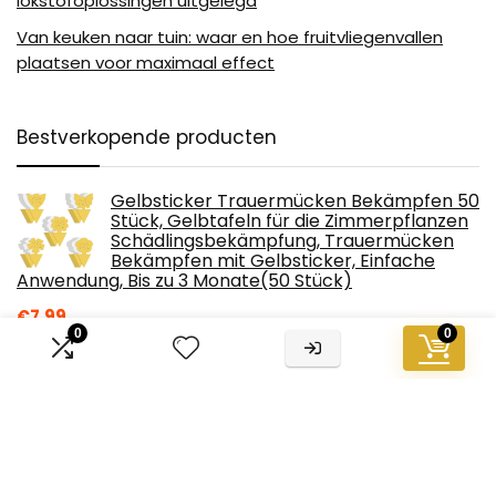
lokstofoplossingen uitgelegd
Van keuken naar tuin: waar en hoe fruitvliegenvallen
plaatsen voor maximaal effect
Bestverkopende producten
Gelbsticker Trauermücken Bekämpfen 50
Stück, Gelbtafeln für die Zimmerpflanzen
Schädlingsbekämpfung, Trauermücken
Bekämpfen mit Gelbsticker, Einfache
Anwendung, Bis zu 3 Monate(50 Stück)
€
7.99
0
0
Gelbsticker Trauermücken 36 Stück
Fliegenfalle, Gelbtafeln Fruchtfliegenfalle
klebefalle Insektenfalle für die
Zimmerpflanzen Schädlingsbekämpfung
€
5.39