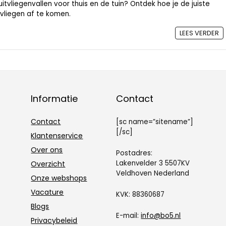
itvliegenvallen voor thuis en de tuin? Ontdek hoe je de juiste
vliegen af te komen.
LEES VERDER
Informatie
Contact
Contact
[sc name=”sitename”]
[/sc]
Klantenservice
Over ons
Postadres:
Lakenvelder 3 5507KV
Overzicht
Veldhoven Nederland
Onze webshops
Vacature
KVK: 88360687
Blogs
E-mail:
info@bo5.nl
Privacybeleid