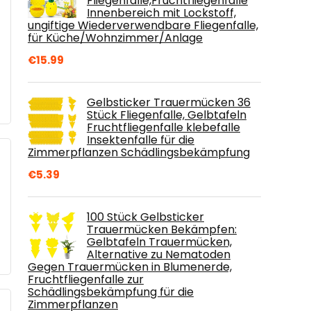
Fliegenfalle,Fruchtfliegenfalle
Innenbereich mit Lockstoff,
ungiftige Wiederverwendbare Fliegenfalle,
für Küche/Wohnzimmer/Anlage
€
15.99
Gelbsticker Trauermücken 36
Stück Fliegenfalle, Gelbtafeln
Fruchtfliegenfalle klebefalle
Insektenfalle für die
Zimmerpflanzen Schädlingsbekämpfung
€
5.39
100 Stück Gelbsticker
Trauermücken Bekämpfen:
Gelbtafeln Trauermücken,
Alternative zu Nematoden
Gegen Trauermücken in Blumenerde,
Fruchtfliegenfalle zur
Schädlingsbekämpfung für die
Zimmerpflanzen