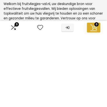
Welkom bij fruitvliegjes-val.nl, uw deskundige bron voor
effectieve fruitvliegjesvallen. Wij bieden oplossingen van
topkwaliteit om uw huis vliegvrij te houden en zo een schoner
en gezonder milieu te garanderen. Vertrouw op ons voor
betrouwbare, milieuvriendelijke vallen die moeiteloos werken
0
0
Informatie
Contact
Klantenservice
Over ons
Overzicht
Onze webshops
Vacature
Blogs
Privacybeleid
Adverteren