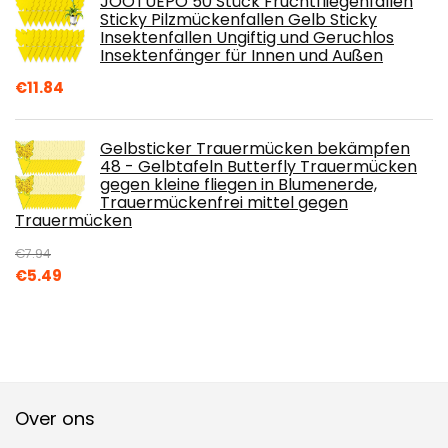
JOOTUEPO 50 Stück Fruchtfliegenfallen
Sticky Pilzmückenfallen Gelb Sticky
Insektenfallen Ungiftig und Geruchlos
Insektenfänger für Innen und Außen
€
11.84
Gelbsticker Trauermücken bekämpfen
48 - Gelbtafeln Butterfly Trauermücken
gegen kleine fliegen in Blumenerde,
Trauermückenfrei mittel gegen
Trauermücken
€
7.94
Oorspronkelijke
Huidige
€
5.49
prijs
prijs
was:
is:
€7.94.
€5.49.
Over ons